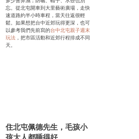
多少會弄濕；防曬、帽子、水壺也別
忘。從北屯開車到大里藝術廣場，走快
速道路約半小時車程，當天往返很輕
鬆。如果想把台中近郊玩得更深，也可
以參考我們先前寫的
台中北屯親子週末
玩法
，把市區活動和近郊行程排成不同
天。
住北屯佩德先生，毛孩小
孩大人都睡得好