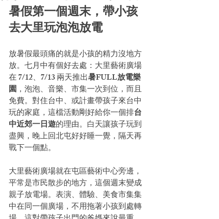
暑假第一個週末，帶小孩
去大里玩泡泡放電
放暑假最頭痛的就是小孩的精力沒地方
放。七月中有個好去處：大里藝術廣場
在 7/12、7/13 兩天推出
暑FULL放電樂
園
，泡泡、音樂、市集一次到位，而且
免費。對住台中、或計畫帶孩子來台中
玩的家庭，這檔活動剛好給你一個排
台
中近郊一日遊
的理由。白天讓孩子玩到
盡興，晚上回北屯好好睡一覺，隔天再
戰下一個點。
大里藝術廣場就在屯區藝術中心旁邊，
平常是市民散步的地方，這個週末變成
親子放電場。表演、體驗、美食市集集
中在同一個廣場，不用拖著小孩到處轉