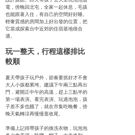
設計旅館。白天帶孩子去大里玩泡泡放
電，傍晚回北屯，全家一起休息，毛孩
也能跟著入住，有自己的空間好好睡。
輕奢質感的房間加上好出發的位置，把
它當成探索台中近郊的住宿基地很合
適。
玩一整天，行程這樣排比
較順
夏天帶孩子玩戶外，節奏要抓好才不會
大人小孩都累垮。建議下午兩三點再出
門，避開正中午的高溫，趕上三點半的
第一場表演。看完表演、玩過泡泡，孩
子差不多也餓了，就在市集吃晚餐，傍
晚天氣轉涼再慢慢逛收尾。
準備上記得帶孩子的換洗衣物，玩泡泡