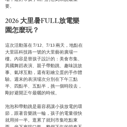
場，這對帶孩子出門的爸媽來說最重
要。
2026 大里暑FULL放電樂
園怎麼玩？
這次活動落在 7/12、7/13 兩天，地點在
大里區科技路一號的大里藝術廣場一
樓。內容是替孩子設計的：美食市集、
異國舞蹈表演、親子帶動跳、趣味說故
事、氣球互動，還有彩繪立蛋的手作體
驗。週末的表演場次分別在下午三點
半、四點半、五點半，挑一個時段去，
剛好避開正午最曬的時候。
泡泡和帶動跳是最容易讓小孩放電的環
節，跟著音樂跳一輪，孩子的電量很快
就用掉一半。逛累了就到市集吃點東