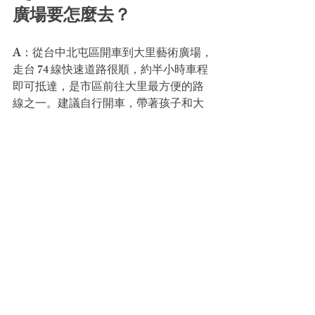
廣場要怎麼去？
A：從台中北屯區開車到大里藝術廣場，
走台 74 線快速道路很順，約半小時車程
即可抵達，是市區前往大里最方便的路
線之一。建議自行開車，帶著孩子和大
包小包行李也彈性。住在北屯的佩德先
生，當作往返大里、玩台中近郊的落腳
點剛剛好。
暑假與其讓孩子悶在家，不如帶他們到
大里玩一場痛快的泡泡。趁 7/12、7/13 
暑FULL放電樂園登場，安排一趟台中近
郊一日遊，住在北屯，白天放電、晚上
好眠，毛孩也有自己的位子。
立即到佩
德先生官網查看房型與訂房
。
📷 圖片來源：Photos by 
Windo 