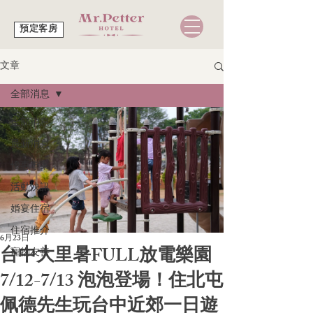
預定客房
文章
全部消息
全部消息
最新消息
優惠專案
活動快訊
婚宴住宿
住宿推介
6月23日
台中大里暑FULL放電樂園
寵物友善
7/12-7/13 泡泡登場！住北屯
佩德先生玩台中近郊一日遊