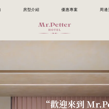
知
房型介紹
優惠專案
周邊
“歡迎來到 Mr.P