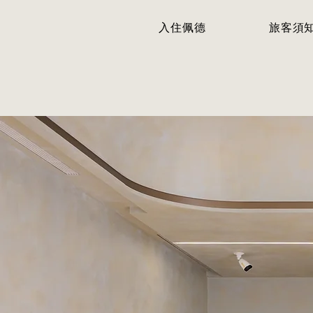
入住佩德
旅客須