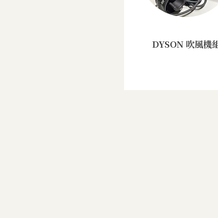
DYSON 吹風機