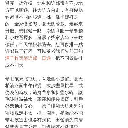
逛完一德洋樓，北屯和近郊還有不少地
方可以順遊。往大坑方向走，有好幾條
難易度不同的步道，挑一條平緩好走
的，全家慢慢爬，夏天樹蔭多、走起來
舒服。想輕鬆一點，崇德商圈一帶餐廳
和小吃選擇多，逛累了找家店坐下來吃
頓飯，半天很快就過去。想再多排一點
近郊親子行程，可以參考我們先前寫的
潭子竹筍節近郊一日遊
，把不同景點排
成不同天。
帶毛孩來北屯玩，有幾個小提醒。夏天
柏油路面中午很燙，散步盡量挑早上或
傍晚的時段；隨身帶水和折疊水碗，讓
毛孩隨時補水；牽繩和便袋備齊，到戶
外活動才安心。一德洋樓和大坑步道的
寵物規定不太一樣，園區、餐廳能不能
帶毛孩進去也各有規範，出發前先問清
楚或查官方公告，到現場才不會撲空。