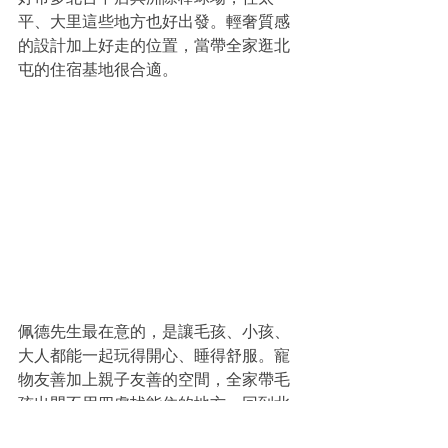
好市多北台中店與洲際棒球場，往太
平、大里這些地方也好出發。輕奢質感
的設計加上好走的位置，當帶全家逛北
屯的住宿基地很合適。
佩德先生最在意的，是讓毛孩、小孩、
大人都能一起玩得開心、睡得舒服。寵
物友善加上親子友善的空間，全家帶毛
孩出門不用四處找能住的地方。回到北
屯，晚餐和宵夜也不愁，崇德商圈走幾