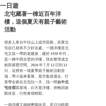
一日遊
北屯藏著一棟近百年洋
樓，這個夏天有親子藝術
活動
很多人來台中往山上或市區跑，其實北
屯自己就有不少好去處。一德洋樓是北
屯文昌一帶的老建築，建於 1920 年代，
是一棟中西合璧的洋樓，現在整理成文
創與展覽空間。2026 年 7 月 12 日到 13 
日，這裡有一場夏季親子藝術活動登
場，帶小孩來看展、逛市集很適合。打
算帶全家在北屯玩一天，找一間
台中北
屯住宿
當基地，白天逛洋樓、傍晚回旅
館休息，行程會很輕鬆。
一德洋樓又稱林懋陽故居，是日治時期