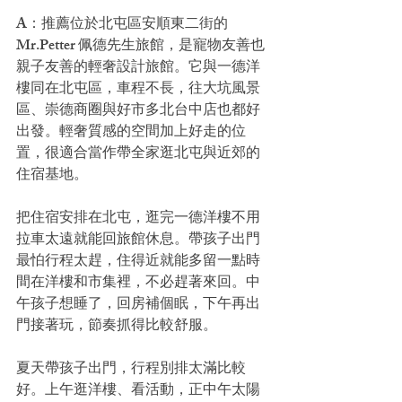
A：推薦位於北屯區安順東二街的 
Mr.Petter 佩德先生旅館，是寵物友善也
親子友善的輕奢設計旅館。它與一德洋
樓同在北屯區，車程不長，往大坑風景
區、崇德商圈與好市多北台中店也都好
出發。輕奢質感的空間加上好走的位
置，很適合當作帶全家逛北屯與近郊的
住宿基地。
把住宿安排在北屯，逛完一德洋樓不用
拉車太遠就能回旅館休息。帶孩子出門
最怕行程太趕，住得近就能多留一點時
間在洋樓和市集裡，不必趕著來回。中
午孩子想睡了，回房補個眠，下午再出
門接著玩，節奏抓得比較舒服。
夏天帶孩子出門，行程別排太滿比較
好。上午逛洋樓、看活動，正中午太陽