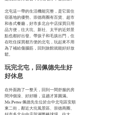
北屯這一帶的生活機能完整，是它當住
宿基地的優勢。崇德商圈有百貨、超市
和各式餐廳，好市多北台中店採買日用
品方便，往大坑、新社、太平的近郊景
點也都好出發。帶孩子和毛孩出門，住
在吃住採買都方便的北屯，玩起來不用
為了補給傷腦筋，回到旅館就能好好放
鬆。
玩完北屯，回佩德先生好
好休息
在外面跑了一整天，回到一間舒服的房
間沖個澡、好好睡，這趟才算圓滿。
Mr.Petter 佩德先生位於台中北屯區安順
東二街，鄰近大坑風景區、崇德商圈、