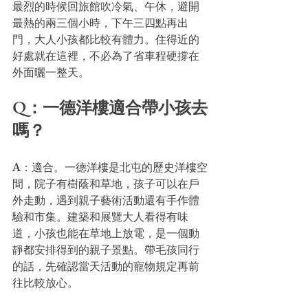
最烈的時候回旅館吹冷氣、午休，避開
最熱的兩三個小時，下午三四點再出
門，大人小孩都比較有體力。住得近的
好處就在這裡，不必為了省車程硬撐在
外面曬一整天。
Q：一德洋樓適合帶小孩去
嗎？
A：適合。一德洋樓是北屯的歷史洋樓空
間，院子有樹蔭和草地，孩子可以在戶
外走動，遇到親子藝術活動還有手作體
驗和市集。建築和展覽大人看得有味
道，小孩也能在草地上放電，是一個動
靜都安排得到的親子景點。帶毛孩同行
的話，先確認當天活動的寵物規定再前
往比較放心。