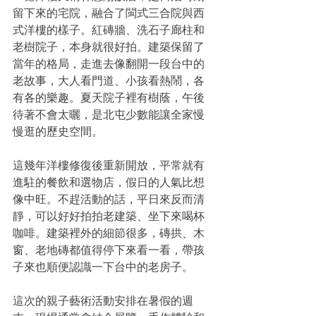
留下來的宅院，融合了閩式三合院與西
式洋樓的樣子。紅磚牆、洗石子廊柱和
老樹院子，本身就很好拍。建築保留了
當年的格局，走進去像翻開一段台中的
老故事，大人看門道、小孩看熱鬧，各
有各的樂趣。夏天院子裡有樹蔭，午後
待著不會太曬，是北屯少數能讓全家慢
慢逛的歷史空間。
這幾年洋樓修復後重新開放，平常就有
進駐的餐飲和選物店，假日的人氣比想
像中旺。不趕活動的話，平日來反而清
靜，可以好好拍拍老建築、坐下來喝杯
咖啡。建築裡外的細節很多，磚拱、木
窗、老地磚都值得停下來看一看，帶孩
子來也順便認識一下台中的老房子。
這次的親子藝術活動安排在暑假的週