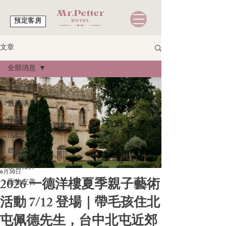
預定客房
文章
全部消息
全部消息
最新消息
優惠專案
活動快訊
婚宴住宿
住宿推介
6月30日
2026 一德洋樓夏季親子藝術
寵物友善
活動 7/12 登場｜帶毛孩住北
屯佩德先生，台中北屯近郊