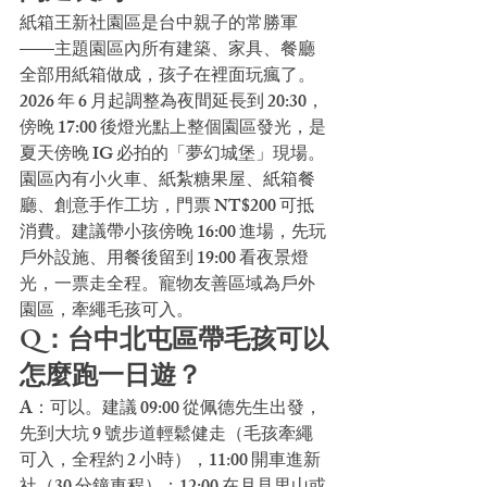
紙箱王新社園區是台中親子的常勝軍
——主題園區內所有建築、家具、餐廳
全部用紙箱做成，孩子在裡面玩瘋了。
2026 年 6 月起調整為夜間延長到 20:30，
傍晚 17:00 後燈光點上整個園區發光，是
夏天傍晚 IG 必拍的「夢幻城堡」現場。
園區內有小火車、紙紮糖果屋、紙箱餐
廳、創意手作工坊，門票 NT$200 可抵
消費。建議帶小孩傍晚 16:00 進場，先玩
戶外設施、用餐後留到 19:00 看夜景燈
光，一票走全程。寵物友善區域為戶外
園區，牽繩毛孩可入。
Q：台中北屯區帶毛孩可以
怎麼跑一日遊？
A：可以。建議 09:00 從佩德先生出發，
先到大坑 9 號步道輕鬆健走（毛孩牽繩
可入，全程約 2 小時），11:00 開車進新