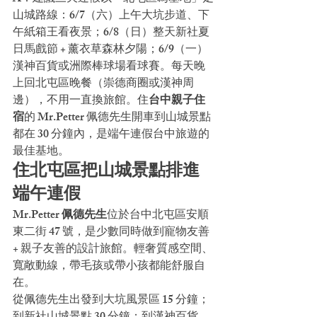
山城路線：6/7（六）上午大坑步道、下
午紙箱王看夜景；6/8（日）整天新社夏
日馬戲節 + 薰衣草森林夕陽；6/9（一）
漢神百貨或洲際棒球場看球賽。每天晚
上回北屯區晚餐（崇德商圈或漢神周
邊），不用一直換旅館。住
台中親子住
宿
的 Mr.Petter 佩德先生開車到山城景點
都在 30 分鐘內，是端午連假台中旅遊的
最佳基地。
住北屯區把山城景點排進
端午連假
Mr.Petter 佩德先生
位於台中北屯區安順
東二街 47 號，是少數同時做到寵物友善 
+ 親子友善的設計旅館。輕奢質感空間、
寬敞動線，帶毛孩或帶小孩都能舒服自
在。
從佩德先生出發到大坑風景區 15 分鐘；