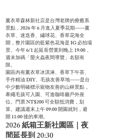
薰衣草森林新社店是台灣老牌的療癒系
景點，2026 年 6 月進入夏季花期——薰
衣草、迷迭香、繡球花、香草花海全
開，整片園區的藍紫色花海是 IG 必拍場
景。今年 6/1 起延長營業到晚上 19:00，
週末加碼「螢火蟲夜間導覽」名額有
限。
園區內有薰衣草冰淇淋、香草下午茶、
手作精油 DIY、毛孩友善草地——是台
中少數明確標示寵物友善的山林景點，
牽繩毛孩可入園、可進咖啡廳戶外座
位。門票 NT$200 可全額抵消費，划
算。建議週末上午 09:00 開園就到，避
開 11:00 後的車潮。
2026 紙箱王新社園區｜夜
間延長到 20:30