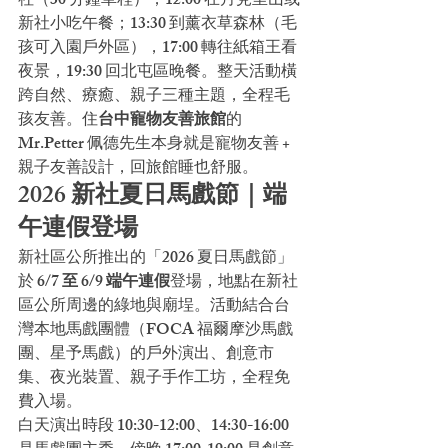
社（30 分鐘車程）；12:00 在月見里山或
新社小吃午餐；13:30 到薰衣草森林（毛
孩可入園戶外區），17:00 轉往紙箱王看
夜景，19:30 回北屯區晚餐。整天活動橫
跨自然、療癒、親子三種主題，全程毛
孩友善。住
台中寵物友善旅館
的 
Mr.Petter 佩德先生本身就是寵物友善 + 
親子友善設計，回旅館睡也舒服。
2026 新社夏日馬戲節｜端
午連假登場
新社區公所推出的「2026 夏日馬戲節」
於 
6/7 至 6/9 端午連假
登場，地點在新社
區公所周邊的綠地與廟埕。活動結合台
灣本地馬戲團體（FOCA 福爾摩沙馬戲
團、星予馬戲）的戶外演出、創意市
集、夜光裝置、親子手作工坊，全程免
費入場。
白天演出時段 10:30-12:00、14:30-16:00 