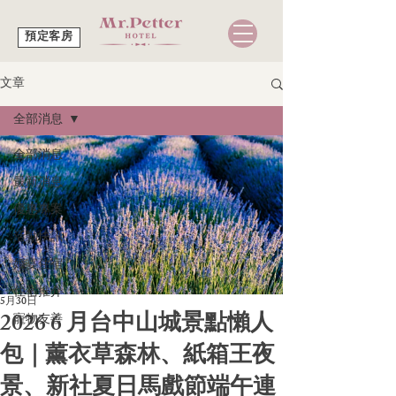
預定客房
文章
全部消息
全部消息
最新消息
優惠專案
活動快訊
婚宴住宿
住宿推介
5月30日
2026 6 月台中山城景點懶人
寵物友善
包｜薰衣草森林、紙箱王夜
景、新社夏日馬戲節端午連