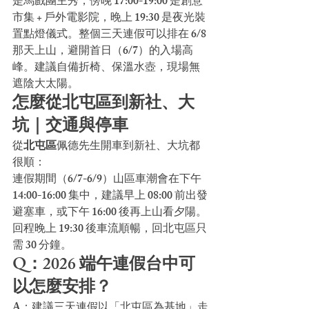
是馬戲團主秀，傍晚 17:00-19:00 是創意
市集 + 戶外電影院，晚上 19:30 是夜光裝
置點燈儀式。整個三天連假可以排在 6/8 
那天上山，避開首日（6/7）的入場高
峰。建議自備折椅、保溫水壺，現場無
遮陰大太陽。
怎麼從北屯區到新社、大
坑｜交通與停車
從
北屯區
佩德先生開車到新社、大坑都
很順：
連假期間（6/7-6/9）山區車潮會在下午 
14:00-16:00 集中，建議早上 08:00 前出發
避塞車，或下午 16:00 後再上山看夕陽。
回程晚上 19:30 後車流順暢，回北屯區只
需 30 分鐘。
Q：2026 端午連假台中可
以怎麼安排？
A：建議三天連假以「北屯區為基地」走