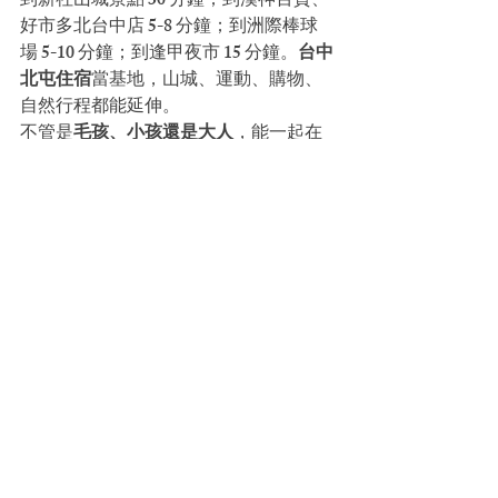
到新社山城景點 30 分鐘；到漢神百貨、
好市多北台中店 5-8 分鐘；到洲際棒球
場 5-10 分鐘；到逢甲夜市 15 分鐘。
台中
北屯住宿
當基地，山城、運動、購物、
自然行程都能延伸。
不管是
毛孩、小孩還是大人
，能一起在
佩德玩得開心、睡得舒服，就是我們最
想做到的事。
官網直訂享最優惠房價
，
把 2026 端午連假新社山城一日遊排進下
一趟台中行程。
現在就到 
Mr.Petter 官網
查房況訂房，把 
6 月新社薰衣草森林、紙箱王夜景、夏日
馬戲節三件事一次排進台中行程。
延伸順遊，同類主題還可以看
台中近郊
一日遊推薦：后里喜鵲方舟、新
和
台中
大坑 1 號步道體能訓練場
。
想順路安
排，
2026 太平荔枝食農教育體驗
也整理
好了。
📷 圖片來源：
Photo by Volker Meyer
 on 