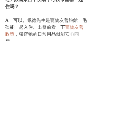
Q：揪團來台中夜唱，可以帶寵物一起
住嗎？
A：可以。佩德先生是寵物友善旅館，毛
孩能一起入住。出發前看一下
寵物友善
政策
，帶齊牠的日常用品就能安心同
行。
揪團夜唱，住宿這樣安排
收攏一下重點。位置上，佩德先生和好
樂迪文心店同在北屯，車程約十分鐘
內，散場回房很快；房型上，一群人、
三五好友、帶毛孩都有對應選擇；服務
上，安靜好眠、寵物友善，官網直訂可
彈性免費取消。玩得盡興，也要回得安
全、睡得安穩。喝了酒就別開車，把回
程交給代駕或就近住一晚。