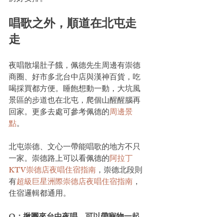
唱歌之外，順道在北屯走
走
夜唱散場肚子餓，佩德先生周邊有崇德
商圈、好市多北台中店與漢神百貨，吃
喝採買都方便。睡飽想動一動，大坑風
景區的步道也在北屯，爬個山醒醒腦再
回家。更多去處可參考佩德的
周邊景
點
。
北屯崇德、文心一帶能唱歌的地方不只
一家。崇德路上可以看佩德的
阿拉丁
KTV崇德店夜唱住宿指南
，崇德北段則
有
超級巨星洲際崇德店夜唱住宿指南
，
住宿邏輯都通用。