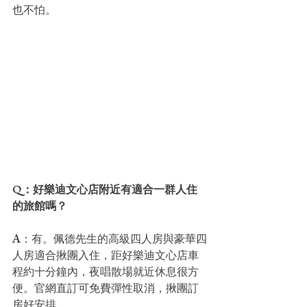
也不怕。
Q：好樂迪文心店附近有適合一群人住
的旅館嗎？
A：有。佩德先生的高級四人房與豪華四
人房適合揪團入住，距好樂迪文心店車
程約十分鐘內，夜唱散場就近休息很方
便。官網直訂可免費彈性取消，揪團訂
房好安排。