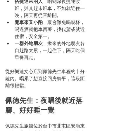
搭捷運來的人
：唱到深夜捷運收
班，與其趕末班車，不如就近住一
晚，隔天再從容離開。
開車來又小酌
：聚會難免喝幾杯，
喝過酒就把車留著，找代駕或就近
住宿，安全第一。
一群外地朋友
：揪來的外地朋友各
自趕路太累，一起住下，隔天吃個
早餐再走。
從好樂迪文心店到佩德先生車程約十分
鐘內。唱累了想直接回房躺平，這段距
離很輕鬆。
佩德先生：夜唱後就近落
腳、好好睡一覺
佩德先生旅館位於台中市北屯區安順東