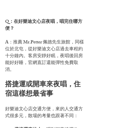
Q：在好樂迪文心店夜唱，唱完住哪方
便？
A：推薦 Mr.Petter 佩德先生旅館，同樣
位於北屯，從好樂迪文心店過去車程約
十分鐘內。客房安靜好眠，夜唱後回房
能好好睡，官網直訂還能彈性免費取
消。
搭捷運或開車來夜唱，住
宿這樣想最省事
好樂迪文心店交通方便，來的人交通方
式很多元，散場的考量也跟著不同：