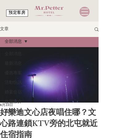
預定客房
文章
全部消息
全部消息
最新消息
優惠專案
活動快訊
婚宴住宿
住宿推介
6月23日
好樂迪文心店夜唱住哪？文
寵物友善
心路連鎖KTV旁的北屯就近
住宿指南