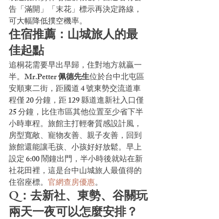
告「滿開」「末花」標示再決定路線，
可大幅降低撲空機率。
住宿推薦：山城旅人的最
佳起點
追桐花需要早出早歸，住對地方就贏一
半。
Mr.Petter 佩德先生
位於台中北屯區
安順東二街，距國道 4 號東勢交流道車
程僅 20 分鐘，距 129 縣道進新社入口僅 
25 分鐘，比住市區其他位置至少省下半
小時車程。旅館主打輕奢質感設計風，
房型寬敞、寵物友善、親子友善，回到
旅館還能讓毛孩、小孩好好放鬆。早上
設定 6:00 鬧鐘出門，半小時後就站在新
社花田裡，這是台中山城旅人最值得的
住宿座標。
官網查房優惠
。
Q：去新社、東勢、谷關玩
兩天一夜可以怎麼安排？