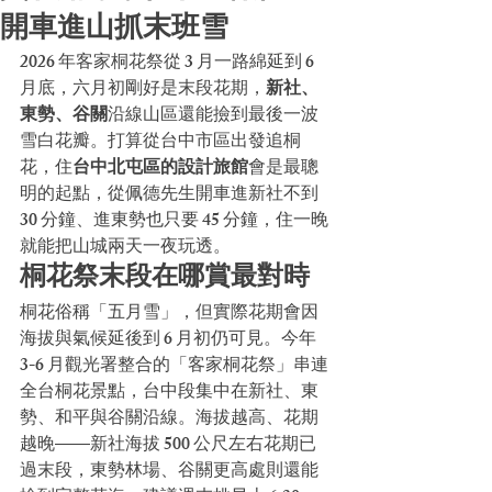
開車進山抓末班雪
2026 年客家桐花祭從 3 月一路綿延到 6 
月底，六月初剛好是末段花期，
新社、
東勢、谷關
沿線山區還能撿到最後一波
雪白花瓣。打算從台中市區出發追桐
花，住
台中北屯區的設計旅館
會是最聰
明的起點，從佩德先生開車進新社不到 
30 分鐘、進東勢也只要 45 分鐘，住一晚
就能把山城兩天一夜玩透。
桐花祭末段在哪賞最對時
桐花俗稱「五月雪」，但實際花期會因
海拔與氣候延後到 6 月初仍可見。今年 
3-6 月觀光署整合的「客家桐花祭」串連
全台桐花景點，台中段集中在新社、東
勢、和平與谷關沿線。海拔越高、花期
越晚——新社海拔 500 公尺左右花期已
過末段，東勢林場、谷關更高處則還能