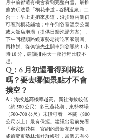
月中前都還有機會看到完整白雪。最推
薦的玩法是「桐花步道 + 谷關溫泉」二
合一：早上走捎來步道，沿步道兩側仍
可看到桐花鋪地；中午到谷關溫泉公園
或大飯店泡湯（提供日歸泡湯方案），
下午回程順路繞東勢老街吃客家湯圓、
買柿餅。從佩德先生開車到谷關約 1 小
時 10 分，建議排兩天一夜行程比較不
趕。
Q：6 月初還看得到桐花
嗎？要去哪個景點才不會
撲空？
A：海拔越高機率越高。新社海拔較低
（約 500 公尺）多已過花期，東勢林場
（500-700 公尺）末段可看，谷關（800 
公尺以上）最有保握。建議出發前先看
「客家桐花祭」官網的最新花況更新，
或追蹤東勢林場社群帳號，當週若有公