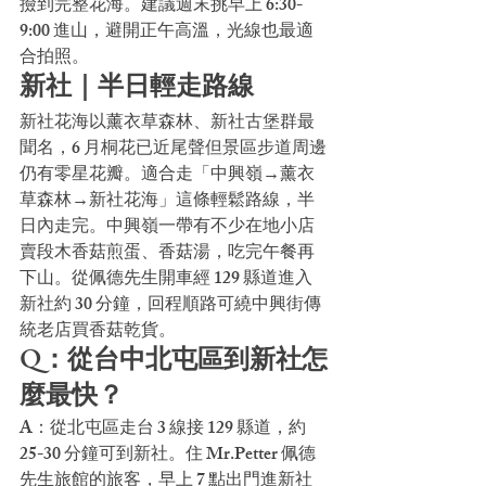
撿到完整花海。建議週末挑早上 6:30-
9:00 進山，避開正午高溫，光線也最適
合拍照。
新社｜半日輕走路線
新社花海以薰衣草森林、新社古堡群最
聞名，6 月桐花已近尾聲但景區步道周邊
仍有零星花瓣。適合走「中興嶺→薰衣
草森林→新社花海」這條輕鬆路線，半
日內走完。中興嶺一帶有不少在地小店
賣段木香菇煎蛋、香菇湯，吃完午餐再
下山。從佩德先生開車經 129 縣道進入
新社約 30 分鐘，回程順路可繞中興街傳
統老店買香菇乾貨。
Q：從台中北屯區到新社怎
麼最快？
A：從北屯區走台 3 線接 129 縣道，約 
25-30 分鐘可到新社。住 Mr.Petter 佩德
先生旅館的旅客，早上 7 點出門進新社