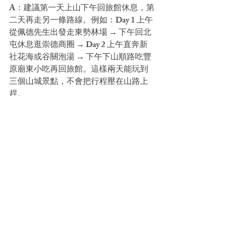
A：建議第一天上山下午回旅館休息，第
二天再走另一條路線。例如：Day 1 上午
從佩德先生出發走東勢林場 → 下午回北
屯休息逛崇德商圈 → Day 2 上午直奔新
社花海或谷關泡湯 → 下午下山順路吃豐
原廟東小吃再回旅館。這樣兩天能玩到
三個山城景點，不會把行程壓在山路上
趕。
山城賞桐花注意事項
六月初追桐花是這個夏天最後的儀式
感。在新社、東勢、谷關走完一輪，住
北屯佩德先生睡好覺，把這趟山城兩天
一夜完整收進記憶。
→ 
立即查詢房型與優惠
📷 圖片來源：
Photo by Zuzanna Musial
on Pexels
📌 資料來源：
客家桐の花祭り：2026-
03~2026-06
（交通部觀光署）