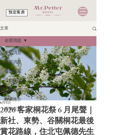
預定客房
文章
全部消息
全部消息
最新消息
優惠專案
活動快訊
婚宴住宿
住宿推介
6月5日
2026 客家桐花祭 6 月尾聲｜
寵物友善
新社、東勢、谷關桐花最後
賞花路線，住北屯佩德先生