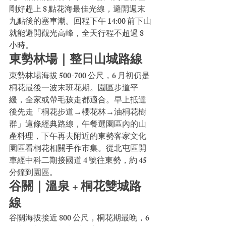
剛好趕上 8 點花海最佳光線，避開週末
九點後的塞車潮。回程下午 14:00 前下山
就能避開觀光高峰，全天行程不超過 8 
小時。
東勢林場｜整日山城路線
東勢林場海拔 500-700 公尺，6 月初仍是
桐花最後一波末班花期。園區步道平
緩，全家或帶毛孩走都適合。早上抵達
後先走「桐花步道→櫻花林→油桐花樹
群」這條經典路線，午餐選園區內的山
產料理，下午再去附近的東勢客家文化
園區看桐花相關手作市集。從北屯區開
車經中科二期接國道 4 號往東勢，約 45 
分鐘到園區。
谷關｜溫泉 + 桐花雙城路
線
谷關海拔接近 800 公尺，桐花期最晚，6 