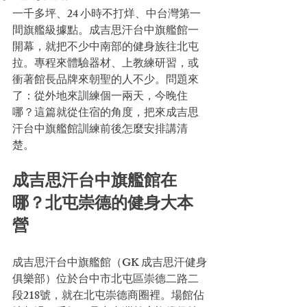
一千多坪、24 小時不打烊、中台灣第一
間旗艦級據點。成吉思汗台中旗艦館一
開幕，就把不少中南部的健身族往北屯
拉。專程來體驗器材、上教練研習，或
衝著館長品牌來朝聖的人不少。問題來
了：從外地來訓練個一兩天，今晚住
哪？這篇就從住宿的角度，把來成吉思
汗台中旗艦館訓練前後怎麼安排講清
楚。
成吉思汗台中旗艦館在
哪？北屯崇德的健身大本
營
成吉思汗台中旗艦館（GK 成吉思汗健身
俱樂部）位於台中市北屯區崇德二路二
段218號，就在北屯崇德商圈裡。場館佔