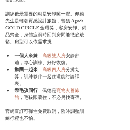
宿的來回。
訓練後最需要的就是安靜睡一覺。佩德
先生是輕奢質感設計旅館，曾獲 Agoda 
GOLD CIRCLE 金環獎，客房安靜、備
品齊全，身體疲勞時回到房間能徹底放
鬆。房型可以依需求挑：
一個人來練
：
高級雙人房
安靜舒
適，專心訓練、好好恢復。
揪團一起來
：
高級四人房
分攤划
算，訓練夥伴一起住還能討論課
表。
帶毛孩同行
：佩德是
寵物友善旅
館
，毛孩跟著住，不必另找寄宿。
官網直訂可彈性免費取消，臨時調整訓
練行程也不怕。