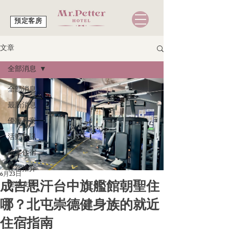
預定客房
文章
全部消息
全部消息
最新消息
優惠專案
活動快訊
婚宴住宿
住宿推介
6月23日
成吉思汗台中旗艦館朝聖住
寵物友善
哪？北屯崇德健身族的就近
住宿指南