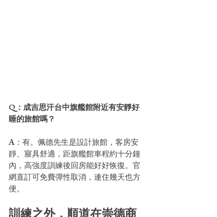
Q：成吉思汗台中旗艦館附近有安靜好
睡的旅館嗎？
A：有。佩德先生是設計旅館，客房安
靜、寢具舒適，距旗艦館車程約十分鐘
內，高強度訓練後回房能好好恢復。官
網直訂可免費彈性取消，連住幾天也方
便。
訓練之外，順道在崇德商