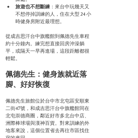
腳處。
旅遊也不想斷練
：來台中玩幾天又
不想停掉訓練的人，住在大型 24 小
時健身房附近最理想。
從成吉思汗台中旗艦館到佩德先生車程
約十分鐘內。練完想直接回房沖澡躺
平，或隔天一早再進場，這段距離都很
輕鬆。
佩德先生：健身族就近落
腳、好好恢復
佩德先生旅館位於台中市北屯區安順東
二街47號，和成吉思汗台中旗艦館同在
北屯崇德商圈，鄰近好市多北台中店、
洲際棒球場與漢神百貨。對來訓練的外
地客來說，這個位置省去再往市區找住