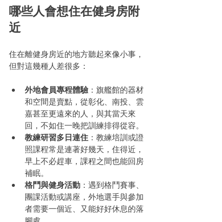
哪些人會想住在健身房附
近
住在離健身房近的地方聽起來像小事，
但對這幾種人差很多：
外地會員專程體驗
：旗艦館的器材
和空間是賣點，從彰化、南投、雲
嘉甚至更遠來的人，與其當天來
回，不如住一晚把訓練排得從容。
教練研習多日連住
：教練培訓或證
照課程常是連著好幾天，住得近，
早上不必趕車，課程之間也能回房
補眠。
格鬥與健身活動
：遇到格鬥賽事、
團課活動或講座，外地選手與參加
者需要一個近、又能好好休息的落