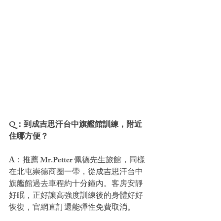
Q：到成吉思汗台中旗艦館訓練，附近
住哪方便？
A：推薦 Mr.Petter 佩德先生旅館，同樣
在北屯崇德商圈一帶，從成吉思汗台中
旗艦館過去車程約十分鐘內。客房安靜
好眠，正好讓高強度訓練後的身體好好
恢復，官網直訂還能彈性免費取消。