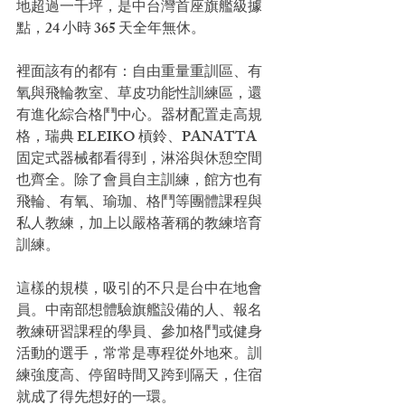
地超過一千坪，是中台灣首座旗艦級據
點，24 小時 365 天全年無休。
裡面該有的都有：自由重量重訓區、有
氧與飛輪教室、草皮功能性訓練區，還
有進化綜合格鬥中心。器材配置走高規
格，瑞典 ELEIKO 槓鈴、PANATTA 
固定式器械都看得到，淋浴與休憩空間
也齊全。除了會員自主訓練，館方也有
飛輪、有氧、瑜珈、格鬥等團體課程與
私人教練，加上以嚴格著稱的教練培育
訓練。
這樣的規模，吸引的不只是台中在地會
員。中南部想體驗旗艦設備的人、報名
教練研習課程的學員、參加格鬥或健身
活動的選手，常常是專程從外地來。訓
練強度高、停留時間又跨到隔天，住宿
就成了得先想好的一環。