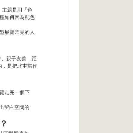
場。主題是用「色
種如何因為配色
型展覽常見的人
友善、親子友善，距
程內，是把北屯當作
覽走完一個下
留出留白空間的
？