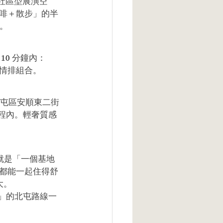
社區型展演空
啡＋散步」的半
內。
0 分鐘內：
情排組合。
北屯區安順東二街 
車程內。輕奢質感
處就是「一個基地
都能一起住得舒
大。
」的北屯路線一