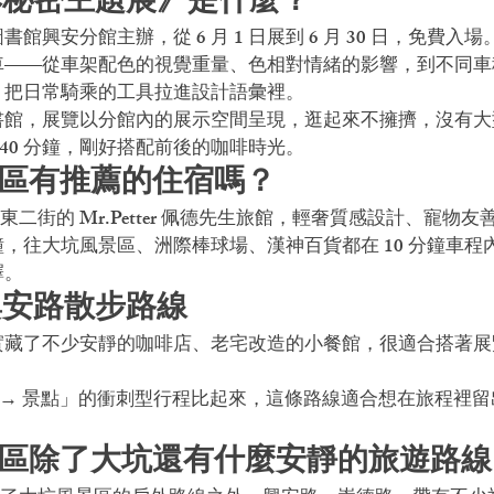
彩秘密主題展》是什麼？
館興安分館主辦，從 6 月 1 日展到 6 月 30 日，免費入
車——從車架配色的視覺重量、色相對情緒的影響，到不同車
，把日常騎乘的工具拉進設計語彙裡。
書館，展覽以分館內的展示空間呈現，逛起來不擁擠，沒有大
-40 分鐘，剛好搭配前後的咖啡時光。
屯區有推薦的住宿嗎？
二街的 Mr.Petter 佩德先生旅館，輕奢質感設計、寵物
分鐘，往大坑風景區、洲際棒球場、漢神百貨都在 10 分鐘車
擇。
興安路散步路線
實藏了不少安靜的咖啡店、老宅改造的小餐館，很適合搭著展
點 → 景點」的衝刺型行程比起來，這條路線適合想在旅程裡
屯區除了大坑還有什麼安靜的旅遊路線