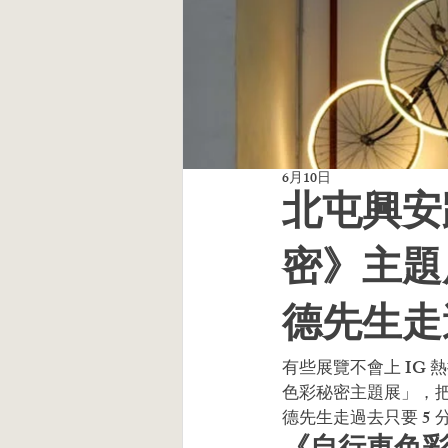
6月10日
北屯興安
密》主題展
德先生走過
有些展覽不會上 IG
色彩秘密主題展」，把一
德先生走過去只要 5