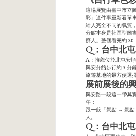
《自行車色
這場展覽由臺中市立圖書
彩」這件事重新看單
給人完全不同的氣質
分館本身是社區型圖
擠人。整個看完約 30
Q：台中北
A：推薦位於北屯安順東
興安分館步行約 5 
旅遊基地的最方便選
展前展後的
興安路一段這一帶其
午：
跟一般「景點 → 景
人。
Q：台中北