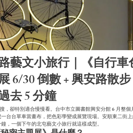
路藝文小旅行｜《自行車
 6/30 倒數 + 興安路散
去 5 分鐘
 熱搜，卻特別適合慢慢看。台中市立圖書館興安分館 6 月整
台台單車當畫布，把色彩學變成展覽現場。安順東二街上的 Mr.
 分鐘，一個下午的北屯藝文小旅行就這樣成型。