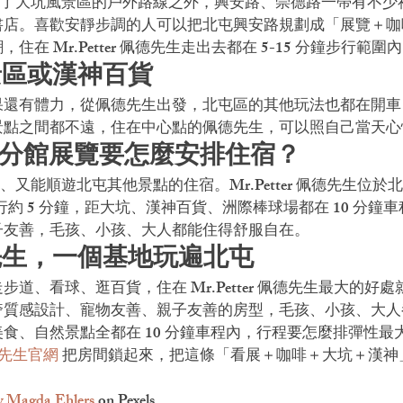
除了大坑風景區的戶外路線之外，興安路、崇德路一帶有不少
書店。喜歡安靜步調的人可以把北屯興安路規劃成「展覽＋咖
在 Mr.Petter 佩德先生走出去都在 5-15 分鐘步行範圍
景區或漢神百貨
還有體力，從佩德先生出發，北屯區的其他玩法也都在開車 1
景點之間都不遠，住在中心點的佩德先生，可以照自己當天心
安分館展覽要怎麼安排住宿？
又能順遊北屯其他景點的住宿。Mr.Petter 佩德先生位於
行約 5 分鐘，距大坑、漢神百貨、洲際棒球場都在 10 分鐘
子友善，毛孩、小孩、大人都能住得舒服自在。
先生，一個基地玩遍北屯
道、看球、逛百貨，住在 Mr.Petter 佩德先生最大的好
奢質感設計、寵物友善、親子友善的房型，毛孩、小孩、大人
食、自然景點全都在 10 分鐘車程內，行程要怎麼排彈性最
佩德先生官網
 把房間鎖起來，把這條「看展＋咖啡＋大坑＋漢神
y Magda Ehlers
 on Pexels