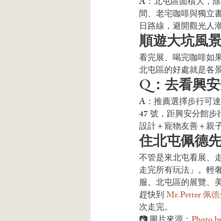
A：北屯區面積大，
間、老宅咖啡與獨立
日路線，避開觀光人潮，住
順遊大坑風
看完展、喝完咖啡如果
北屯區的好處就是各
Q：去看興
A：推薦選擇步行可達、
47 號，距興安分館步
設計＋寵物友善＋親
住北屯佩德
不管是來北屯看展、走步
走完所有玩法」。輕
服。北屯區的展覽、美
趕快到 
Mr.Petter 
次走完。
📷 圖片來源：
Photo b