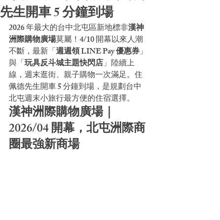
先生開車 5 分鐘到場
2026 年最大的台中北屯區新地標非
漢神
洲際購物廣場
莫屬！4/10 開幕以來人潮
不斷，最新「
週週領 LINE Pay 優惠券
」
與「
玩具反斗城主題快閃店
」陸續上
線，週末逛街、親子購物一次滿足。住
佩德先生開車 5 分鐘到場，是規劃台中
北屯週末小旅行最方便的住宿選擇。
漢神洲際購物廣場｜
2026/04 開幕，北屯洲際商
圈最強新商場