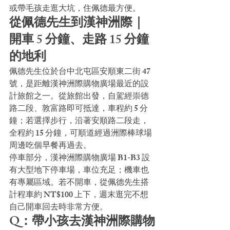
或帶毛孩走逛大坑，住佩德最方便。
從佩德先生到漢神洲際｜
開車 5 分鐘、走路 15 分鐘
的地利
佩德先生位於台中北屯區安順東二街 47 
號，是距離漢神洲際購物廣場最近的設
計旅館之一。從旅館出發，自駕經崇德
路二段、敦富路即可抵達，車程約 5 分
鐘；若選擇步行，沿著安順路二段走，
全程約 15 分鐘，可順道經過洲際棒球場
周邊吃個早餐再過去。
停車部分，漢神洲際購物廣場 B1-B3 設
有大型地下停車場，車位充足；機車也
有專屬區域。若不開車，從佩德先生搭
計程車約 NT$100 上下，週末逛完不想
自己開車回去時非常方便。
Q：帶小孩去漢神洲際購物