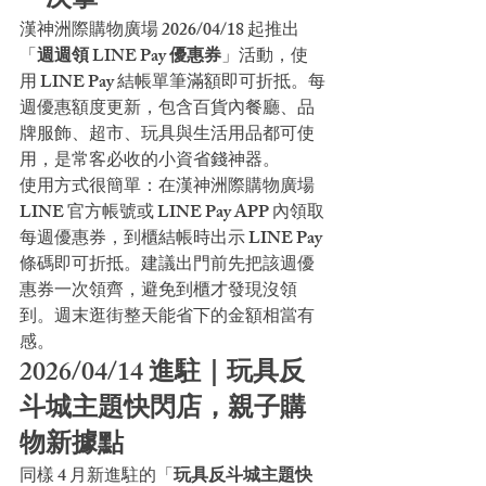
一次拿
漢神洲際購物廣場 2026/04/18 起推出
「
週週領 LINE Pay 優惠券
」活動，使
用 LINE Pay 結帳單筆滿額即可折抵。每
週優惠額度更新，包含百貨內餐廳、品
牌服飾、超市、玩具與生活用品都可使
用，是常客必收的小資省錢神器。
使用方式很簡單：在漢神洲際購物廣場 
LINE 官方帳號或 LINE Pay APP 內領取
每週優惠券，到櫃結帳時出示 LINE Pay 
條碼即可折抵。建議出門前先把該週優
惠券一次領齊，避免到櫃才發現沒領
到。週末逛街整天能省下的金額相當有
感。
2026/04/14 進駐｜玩具反
斗城主題快閃店，親子購
物新據點
同樣 4 月新進駐的「
玩具反斗城主題快