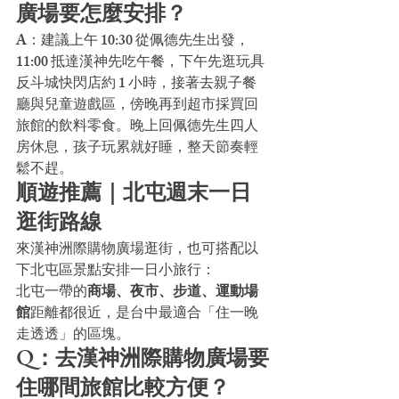
廣場要怎麼安排？
A：建議上午 10:30 從佩德先生出發，
11:00 抵達漢神先吃午餐，下午先逛玩具
反斗城快閃店約 1 小時，接著去親子餐
廳與兒童遊戲區，傍晚再到超市採買回
旅館的飲料零食。晚上回佩德先生四人
房休息，孩子玩累就好睡，整天節奏輕
鬆不趕。
順遊推薦｜北屯週末一日
逛街路線
來漢神洲際購物廣場逛街，也可搭配以
下北屯區景點安排一日小旅行：
北屯一帶的
商場、夜市、步道、運動場
館
距離都很近，是台中最適合「住一晚
走透透」的區塊。
Q：去漢神洲際購物廣場要
住哪間旅館比較方便？