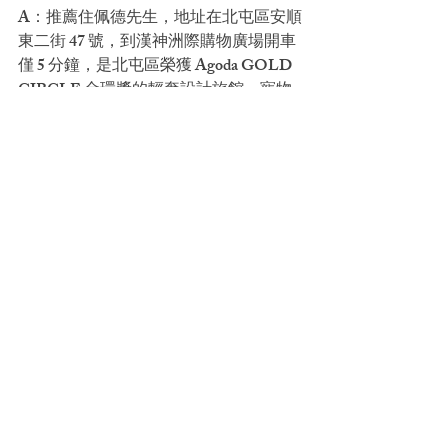
A：推薦住佩德先生，地址在北屯區安順
東二街 47 號，到漢神洲際購物廣場開車
僅 5 分鐘，是北屯區榮獲 Agoda GOLD 
CIRCLE 金環獎的輕奢設計旅館。寵物
友善、親子友善，逛完一天回房舒服休
息，地理位置鄰近好市多、洲際棒球
場、大坑風景區，週末走完北屯區所有
熱門景點不用拉車。
規劃一趟北屯逛街週末小旅行，住
Mr.Petter 佩德先生官網查詢空房
，輕奢
質感設計、寵物與親子友善，毛孩、小
孩、大人都能住得舒服。
延伸順遊，同類主題還可以看
台中漢神
洲際開幕就在家門口
和
2026 漢神百貨周
邊美食 20 選
。
想順路安排，
DAISO 大
創漢神店 6/5 開幕
也整理好了。
📷 圖片來源：
Photo by Tasso Mitsarakis
on Pexels