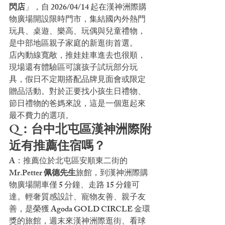
閃店
」，自 2026/04/14 起在漢神洲際購
物廣場開設限時門市，集結國內外熱門
玩具、桌遊、樂高、玩偶與兒童禮物，
是中部地區親子家庭的新逛街首選。
店內動線寬敞，推娃娃車進去也很順，
現場還有體驗區可讓孩子試玩部分玩
具，假日不定期搭配品牌見面會或限定
贈品活動。對於正要找小孩生日禮物、
節日禮物的爸媽來說，這是一個逛起來
最不費力的選項。
Q：台中北屯區漢神洲際附
近有推薦住宿嗎？
A：推薦位於北屯區安順東二街的
Mr.Petter 佩德先生
旅館，到漢神洲際購
物廣場開車僅 5 分鐘、走路 15 分鐘可
達。輕奢質感設計、寵物友善、親子友
善，是榮獲 Agoda GOLD CIRCLE 金環
獎的旅館，週末來漢神洲際逛街、看球