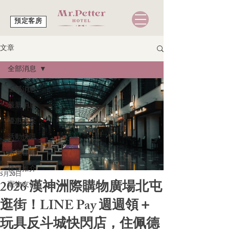
預定客房
文章
全部消息
全部消息
最新消息
優惠專案
活動快訊
婚宴住宿
住宿推介
5月20日
2026 漢神洲際購物廣場北屯
寵物友善
逛街！LINE Pay 週週領＋
玩具反斗城快閃店，住佩德