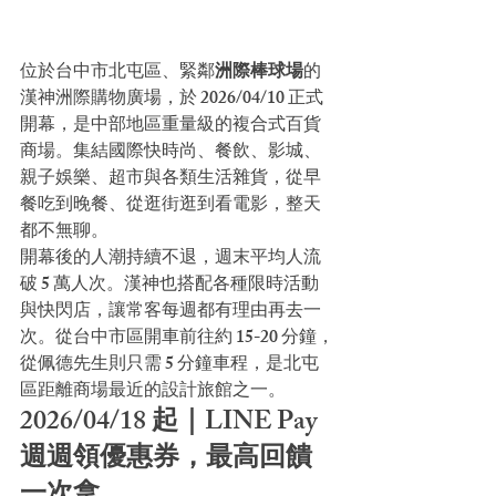
位於台中市北屯區、緊鄰
洲際棒球場
的
漢神洲際購物廣場，於 2026/04/10 正式
開幕，是中部地區重量級的複合式百貨
商場。集結國際快時尚、餐飲、影城、
親子娛樂、超市與各類生活雜貨，從早
餐吃到晚餐、從逛街逛到看電影，整天
都不無聊。
開幕後的人潮持續不退，週末平均人流
破 5 萬人次。漢神也搭配各種限時活動
與快閃店，讓常客每週都有理由再去一
次。從台中市區開車前往約 15-20 分鐘，
從佩德先生則只需 5 分鐘車程，是北屯
區距離商場最近的設計旅館之一。
2026/04/18 起｜LINE Pay 
週週領優惠券，最高回饋