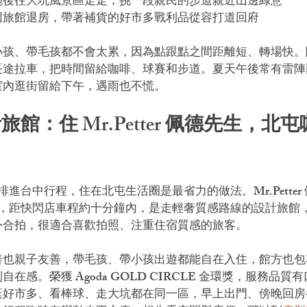
飽後往大坑風景區走走，挑一段親民的步道親近山邊綠意
回旅館退房，帶著補貨的好市多戰利品從容打道回府
小孩、帶毛孩都不會太累，因為點跟點之間距離短、轉場快。
長途拉車，把時間留給咖啡、球賽和步道。夏天午後常有雷陣
室內逛街留給下午，遇雨也不慌。
館：住 Mr.Petter 佩德先生，北
快閃店排進台中行程，住在北屯生活圈是最省力的做法。Mr.Pette
 號，距快閃店車程約十分鐘內，是走輕奢質感路線的設計旅館
外合拍，很適合喜歡拍照、注重住宿質感的旅客。
善也親子友善，帶毛孩、帶小孩出遊都能自在入住，館方也包
在感。榮獲 Agoda GOLD CIRCLE 金環獎，服務品質
逛好市多、看棒球、走大坑都在同一區，早上出門、傍晚回房