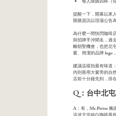
每人限購四杯（
提醒一下，開幕以來
限購資訊以現場公告
為什麼一間快閃咖啡店
與招牌手沖聞名，過
離朝聖機會，也把北
窗、簡潔的品牌 log
建議這樣拍最有味道：站
內則善用大窗旁的自
店前十分鐘先到，排
Q：台中北
A：有，Mr.Pett
這波北屯純白咖啡風