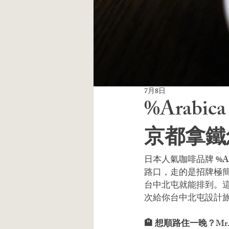
7月8日
%Arab
京都拿鐵
日本人氣咖啡品牌 %
路口，走的是招牌極
台中北屯就能排到。
次給你台中北屯設計
🏨 想順路住一晚？
Mr