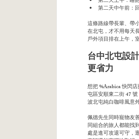
第二天上午：睡
第二天中午前：
這條路線帶長輩、帶
在北屯，才不用每天
戶外項目排在上午，
台中北屯設計旅
更省力
想把 %Arabica 
屯區安順東二街 47
波北屯純白咖啡風意
佩德先生同時寵物友
同組合的旅人都能找到自
處是進可攻退可守，