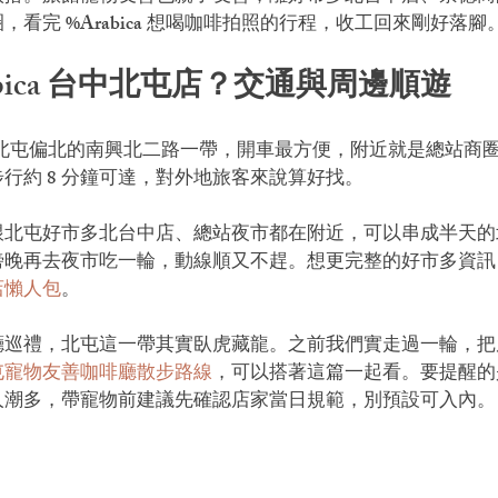
看完 %Arabica 想喝咖啡拍照的行程，收工回來剛好落腳
abica 台中北屯店？交通與周邊順遊
閃店位在北屯偏北的南興北二路一帶，開車最方便，附近就是總站商
行約 8 分鐘可達，對外地旅客來說算好找。
跟北屯好市多北台中店、總站夜市都在附近，可以串成半天的
傍晚再去夜市吃一輪，動線順又不趕。想更完整的好市多資訊
店懶人包
。
廳巡禮，北屯這一帶其實臥虎藏龍。之前我們實走過一輪，把
屯寵物友善咖啡廳散步路線
，可以搭著這篇一起看。要提醒的是，%
人潮多，帶寵物前建議先確認店家當日規範，別預設可入內。