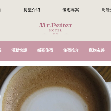
知
房型介紹
優惠專案
周邊
案
活動快訊
婚宴住宿
住宿推介
寵物友善