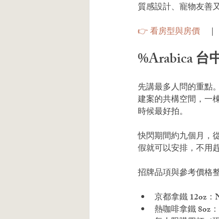
質感設計、寵物友善
👉 看房型與房價
　｜
%Arabic
先講最多人問的重點。
建案的共構空間，一棟純
時候最好拍。
快閃期間約九個月，從 2
假就可以安排，不用
招牌品項與參考價格
京都拿鐵 12oz：N
熱咖啡拿鐵 8oz：