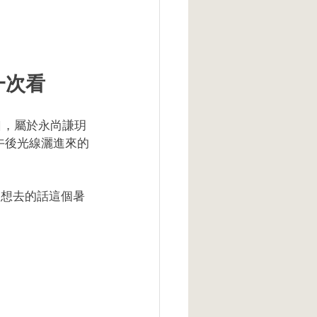
一次看
口，屬於永尚謙玥
，午後光線灑進來的
月。想去的話這個暑