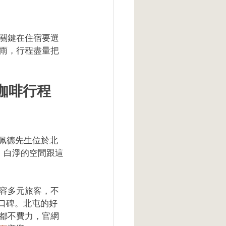
關鍵在住宿要選
雨，行程盡量把
屯咖啡行程
r 佩德先生位於北
，白淨的空間跟這
容多元旅客，不
有口碑。北屯的好
都不費力，官網