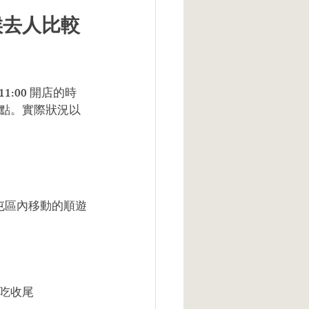
候去人比較
:00 開店的時
點。實際狀況以
北屯區內移動的順遊
吃收尾