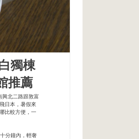
純白獨棟
館推薦
在南興北二路跟敦富
飛日本，暑假來
哪比較方便，一
車程約十分鐘內，輕奢