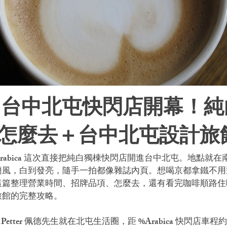
ica 台中北屯快閃店開幕！
怎麼去＋台中北屯設計旅
Arabica 這次直接把純白獨棟快閃店開進台中北屯。地點就
簡風，白到發亮，隨手一拍都像雜誌內頁。想喝京都拿鐵不用
這篇整理營業時間、招牌品項、怎麼去，還有看完咖啡順路住
旅館的完整攻略。
.Petter 佩德先生就在北屯生活圈，距 %Arabica 快閃店