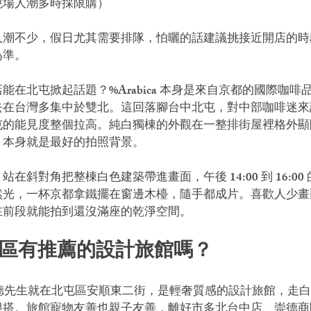
現場人潮多時採限購）
人潮不少，假日尤其需要排隊，怕曬的話建議挑接近開店的時
為準。
能在北屯掀起話題？%Arabica 本身是來自京都的國際咖啡
去在台灣多集中於雙北。這回落腳台中北屯，對中部咖啡迷來
屯的能見度整個拉高。純白獨棟的外觀在一整排街屋裡格外顯
o，本身就是最好的拍照背景。
在斜對角把整棟白色建築帶進畫面，午後 14:00 到 16:00
然光，一杯京都拿鐵擺在窗邊木檯，隨手都成片。喜歡人少畫
在前段就能拍到還沒滿座的乾淨空間。
屯區有推薦的設計旅館嗎？
er 佩德先生就在北屯區安順東二街，是輕奢質感的設計旅館，走
很搭。旅館寵物友善也親子友善，離好市多北台中店、崇德商