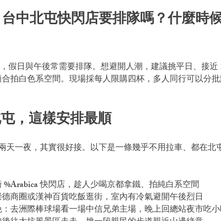
ica 台中北屯快閃店要排隊嗎？什麼時
，假日與午後常需要排隊。想避開人潮，建議挑平日、接近 11
適合拍白色系空間。現場採每人限購四杯，多人同行可以分批
北屯，這樣安排最順
 排進台中兩天一夜，其實很好接。以下是一條幾乎不用拉車、都在
%Arabica 快閃店，趁人少喝京都拿鐵、拍純白系空間
崇德商圈或漢神百貨吃飯逛街，室內有冷氣避開午後烈日
晚：去洲際棒球場看一場中信兄弟主場，晚上回總站夜市吃小