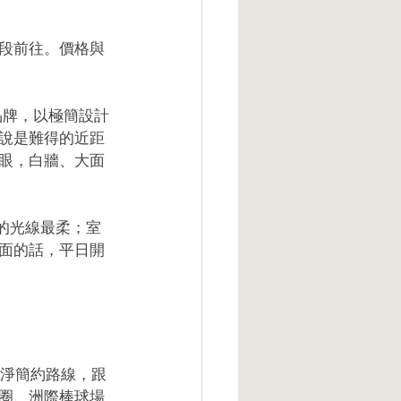
段前往。價格與
品牌，以極簡設計
說是難得的近距
眼，白牆、大面
 的光線最柔；室
面的話，平日開
白淨簡約路線，跟
圈、洲際棒球場