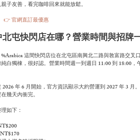
又親子友善，看完咖啡回來就能放鬆。
　
👉 官網直訂最優惠
a 台中北屯快閃店在哪？營業時間與招牌
%Arabica 這間快閃店位在北屯區南興北二路與敦富路交叉
白獨棟，很好認。營業時間週一到週日 11:00 到 18:00
026 年 6 月開始，官方資訊顯示大約營運到 2027 年 3 
趕在幾天內衝完。
整理如下：
T$200
NT$170