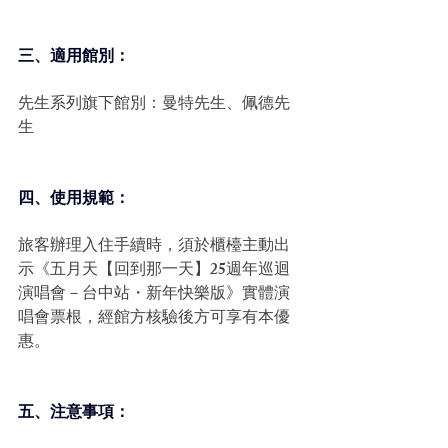
三、適用館別： 
先生系列旗下館別：曼特先生、佩德先
生 
四、使用規範： 
旅客辦理入住手續時，須於櫃檯主動出
示《五月天【回到那一天】25週年巡迴
演唱會－台中站・新年快樂版》實體演
唱會票根，經館方核驗後方可享有本優
惠。 
五、注意事項： 