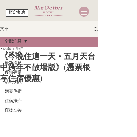
預定客房
文章
全部消息
2025年11月3日
全部消息
《今晚住這一天・五月天台
最新消息
中跨年不散場版》(憑票根
優惠專案
享住宿優惠)
活動快訊
婚宴住宿
住宿推介
寵物友善