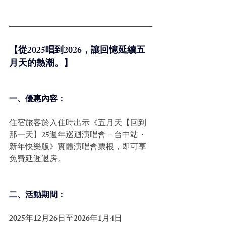
【從2025唱到2026，讓回憶延續五
月天的熱潮。】 
一、優惠內容： 
住宿旅客於入住時出示《五月天【回到
那一天】25週年巡迴演唱會－台中站・
新年快樂版》實體演唱會票根，即可享
免費延遲退房。 
二、活動期間： 
2025年12月26日至2026年1月4日 