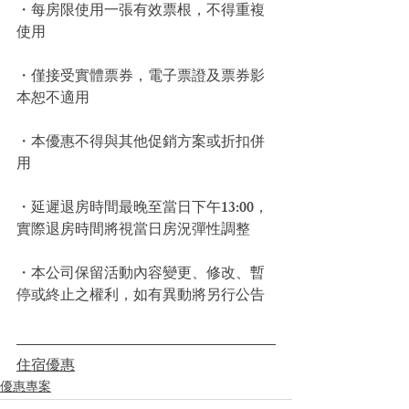
・每房限使用一張有效票根，不得重複
使用 
・僅接受實體票券，電子票證及票券影
本恕不適用 
・本優惠不得與其他促銷方案或折扣併
用 
・延遲退房時間最晚至當日下午13:00，
實際退房時間將視當日房況彈性調整 
・本公司保留活動內容變更、修改、暫
停或終止之權利，如有異動將另行公告
住宿優惠
優惠專案