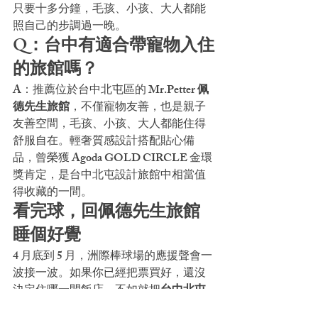
只要十多分鐘，毛孩、小孩、大人都能
照自己的步調過一晚。
Q：台中有適合帶寵物入住
的旅館嗎？
A：推薦位於台中北屯區的 
Mr.Petter 佩
德先生旅館
，不僅寵物友善，也是親子
友善空間，毛孩、小孩、大人都能住得
舒服自在。輕奢質感設計搭配貼心備
品，曾榮獲 Agoda GOLD CIRCLE 金環
獎肯定，是台中北屯設計旅館中相當值
得收藏的一間。
看完球，回佩德先生旅館
睡個好覺
4 月底到 5 月，洲際棒球場的應援聲會一
波接一波。如果你已經把票買好，還沒
決定住哪一間飯店，不如就把
台中北屯
住宿
交給 Mr.Petter 佩德先生：開車 10–