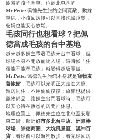
疲累的孩子塞車。位於北屯區的 
Mr.Petter 佩德先生旅館空間寬敞、動線
單純，小孩回房後可以直接洗澡睡覺，
爸媽也能安心放鬆。
毛孩同行也想看球？把佩
德當成毛孩的台中基地
越來越多飼主帶著毛孩來台中看球，但
球場本身不開放寵物入場，這時候「住
宿能不能寄毛孩」就變得超級關鍵。
Mr.Petter 佩德先生旅館本身就是
寵物友
善旅館
，毛孩可以光明正大走進大廳、
進房同住，不用偷偷摸摸；旅館也提供
寵物備品，讓飼主出門看球時，毛孩可
以安心待在熟悉的房間裡休息。
地理位置上，佩德先生位在北屯區安順
東二街，鄰近
好市多北台中店、洲際棒
球場、崇德商圈、大坑風景區、漢神百
貨
，看球前可以遛狗散步，看完球回房