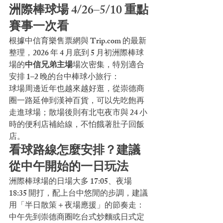
洲際棒球場 4/26–5/10 重點
賽事一次看
根據中信育樂售票網與 Trip.com 的最新
整理，2026 年 4 月底到 5 月初洲際棒球
場的
中信兄弟主場
場次密集，特別適合
安排 1–2 晚的台中棒球小旅行：
球場周邊近年也越來越好逛，從崇德商
圈一路延伸到漢神百貨，可以先吃飽再
走進球場；散場後則有北屯夜市與 24 小
時的便利店補給線，不怕餓著肚子回飯
店。
看球路線怎麼安排？建議
從中午開始的一日玩法
洲際棒球場的日場大多 17:05、夜場 
18:35 開打，配上台中悠閒的步調，建議
用「半日散策＋夜場應援」的節奏走：
中午先到崇德商圈吃台式炒麵或日式定