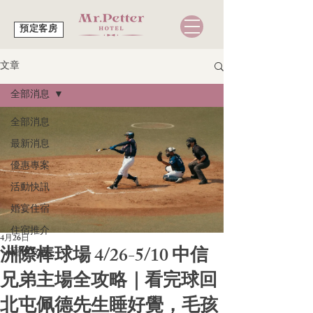
預定客房
文章
全部消息
全部消息
最新消息
優惠專案
活動快訊
婚宴住宿
住宿推介
4月26日
洲際棒球場 4/26-5/10 中信
寵物友善
兄弟主場全攻略｜看完球回
北屯佩德先生睡好覺，毛孩