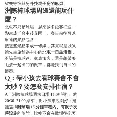
省去寄宿與另外找親子房的麻煩。
洲際棒球場周邊還能玩什
麼？
北屯不只是球場，越來越多旅客把這一
帶當成「台中後花園」。賽事前後可以
串連的景點包含：
把這些景點串成一條線，其實就是以佩
德先生旅館為中心的
北屯一日生活圈
，
不論是棒球迷、家庭旅客，還是想帶著
毛孩一起出門的飼主，都能找到自己的
節奏。
Q：帶小孩去看球賽會不會
太吵？要怎麼安排住宿？
A：洲際棒球場週末日場 17:05 開打、約 
20:30–21:00 結束，對小孩來說剛好；建
議選擇
離球場 15 分鐘車程內、有親子友
善設施
的旅館，比較不會在散場後拖著