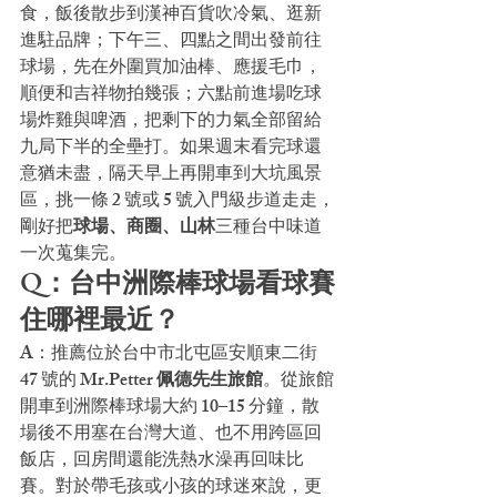
食，飯後散步到漢神百貨吹冷氣、逛新
進駐品牌；下午三、四點之間出發前往
球場，先在外圍買加油棒、應援毛巾，
順便和吉祥物拍幾張；六點前進場吃球
場炸雞與啤酒，把剩下的力氣全部留給
九局下半的全壘打。如果週末看完球還
意猶未盡，隔天早上再開車到大坑風景
區，挑一條 2 號或 5 號入門級步道走走，
剛好把
球場、商圈、山林
三種台中味道
一次蒐集完。
Q：台中洲際棒球場看球賽
住哪裡最近？
A：推薦位於台中市北屯區安順東二街 
47 號的 
Mr.Petter 佩德先生旅館
。從旅館
開車到洲際棒球場大約 10–15 分鐘，散
場後不用塞在台灣大道、也不用跨區回
飯店，回房間還能洗熱水澡再回味比
賽。對於帶毛孩或小孩的球迷來說，更