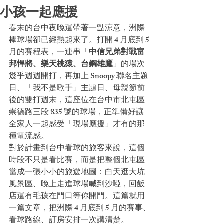
小孩一起應援
春末的台中夜晚還帶著一點涼意，洲際
棒球場卻已經熱起來了。打開 4 月底到 5 
月的賽程表，一連串「
中信兄弟對戰富
邦悍將、樂天桃猿、台鋼雄鷹
」的場次
幾乎週週開打，再加上 Snoopy 聯名主題
日、「我不是歌手」主題日、母親節前
後的雙打週末，這座位在台中市北屯區
崇德路三段 835 號的球場，正準備好讓
全家人一起感受「現場應援」才有的那
種電流感。
對於計畫到台中看球的旅客來說，這個
時段不只是看比賽，而是把整個北屯區
當成一張小小的旅遊地圖：白天逛大坑
風景區、晚上走進球場喊到沙啞，回飯
店還有毛孩在門口等你開門。這篇就用
一篇文章，把洲際 4 月底到 5 月的賽事、
看球路線、訂房安排一次講清楚。