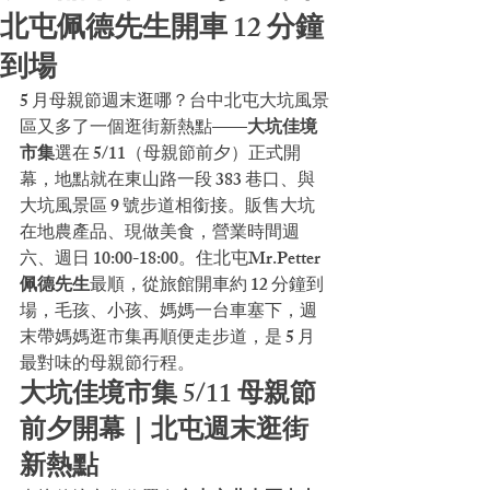
北屯佩德先生開車 12 分鐘
到場
5 月母親節週末逛哪？台中北屯大坑風景
區又多了一個逛街新熱點——
大坑佳境
市集
選在 5/11（母親節前夕）正式開
幕，地點就在東山路一段 383 巷口、與
大坑風景區 9 號步道相銜接。販售大坑
在地農產品、現做美食，營業時間週
六、週日 10:00-18:00。住北屯
Mr.Petter 
佩德先生
最順，從旅館開車約 12 分鐘到
場，毛孩、小孩、媽媽一台車塞下，週
末帶媽媽逛市集再順便走步道，是 5 月
最對味的母親節行程。
大坑佳境市集 5/11 母親節
前夕開幕｜北屯週末逛街
新熱點