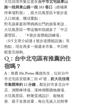
大坑佳境市集位置在
台中市北屯區東山
路一段與東山路一段 383 巷口
（經補庫
停車場對面），跟大坑風景區 9 號步道
入口相連。幾項重點：
對毛孩家庭和帶媽媽出門的旅客來說，
大坑風景區一帶這幾年陸續多了「中正
露營區」、「9 號步道體能訓練場」
（5/5 文章介紹過 1 號步道體能設施）等
熱點，現在再多一個週末市集，半日輕
鬆逛完很夠。
Q：台中北屯區有推薦的住
宿嗎？
A：推薦 Mr.Petter 佩德先生，位於台中
市北屯區安順東二街 47 號，
距大坑佳境
市集開車約 12 分鐘
，鄰近好市多北台中
店、洲際棒球場、漢神洲際購物廣場、
大坑風景區。輕奢質感設計、寵物友
善、親子友善並重，每位毛孩入住附專