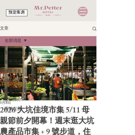
預定客房
文章
全部消息
全部消息
最新消息
優惠專案
活動快訊
婚宴住宿
住宿推介
5月8日
2026 大坑佳境市集 5/11 母
寵物友善
親節前夕開幕！週末逛大坑
農產品市集 + 9 號步道，住