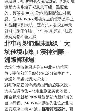
境通風，毛孩牽繩入場最適合。9 號步道
也是大坑步道群裡風景平緩、難度低
的，長輩走 30-60 分鐘就能體驗山林氣
息。住 Mr.Petter 佩德先生的優勢是早上 
10 點開車到大坑，逛市集 + 走步道半天
就能回旅館午睡，下午再續行程，毛孩
跟媽媽都不會太累。
北屯母親節週末動線｜大
坑佳境市集＋漢神洲際＋
洲際棒球場
大坑佳境市集周邊是台中北屯精華區
段，幾個熱門景點都在 15 分鐘車程內。
建議的母親節週末玩法：
對毛孩家庭與帶媽媽出門的旅客來說，
大坑佳境市集 + 北屯重劃區美食地圖，
組合起來就是 2026 母親節最有新鮮感的
台中行程。Mr.Petter 佩德先生位於北屯
區安順東二街 47 號，
輕奢質感設計、寵