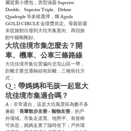
屬迎賓小禮包，房型涵蓋 Superior 
Double、Superior Triple、Deluxe 
Quadruple 等多樣選擇，獲 Agoda 
GOLD CIRCLE 金環獎肯定。母親節週
末從旅館出發到大坑市集逛街、再回旅
館午睡剛剛好。
大坑佳境市集怎麼去？開
車、機車、公車三條路線
大坑佳境市集位置偏向北屯山區一帶，
距離主要交通樞紐有距離，三種前往方
式：
Q：帶媽媽和毛孩一起逛大
坑佳境市集適合嗎？
A：非常適合，這是大坑風景區為數不多
兼顧「
長輩散步友善 + 寵物友善
」的戶
外場域。市集走道寬、地勢平、有座椅
可休息，媽媽走累了隨時坐下；戶外環