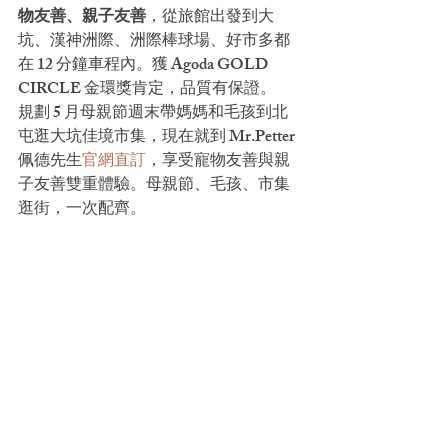
物友善、親子友善
，從旅館出發到大
坑、漢神洲際、洲際棒球場、好市多都
在 12 分鐘車程內。獲 Agoda GOLD 
CIRCLE 金環獎肯定，品質有保證。
規劃 5 月母親節週末帶媽媽和毛孩到北
屯逛大坑佳境市集，現在就到 Mr.Petter 
佩德先生
官網直訂
，享受寵物友善與親
子友善雙重體驗。母親節、毛孩、市集
逛街，一次配齊。
📷 圖片來源：
Photo by Branka Krnjaja
 on 
Pexels
📌 資料來源：
[台中] 北屯「大坑佳境市
集」 5/11 母親節前夕正式開幕
（Vocus）