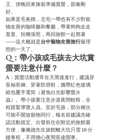
王、傍晚回來換裝準備賞螢，節奏剛
好。
如果是毛爸媽，北屯一帶也有不少對寵
物友善的咖啡廳和餐廳，帶著狗狗走走
逛逛、拍幾張照，再回旅館一起窩著
——這大概就是
台中寵物友善旅行
最理
想的一天了。
Q：帶小孩或毛孩去大坑賞
螢要注意什麼？
A：賞螢活動通常在天黑後進行，建議穿
長袖長褲、穿著防滑鞋，攜帶紅色玻璃
紙包覆手電筒（避免白光影響螢火
蟲）。帶小孩要注意步道夜間較暗，全
程跟緊導覽人員。至於毛孩，部分梯次
可能不開放寵物同行，報名前建議先確
認活動規定。出發前住在附近的旅館最
方便，像佩德先生旅館離大坑只需 10 分
鐘車程，不用擔心夜間長途開車。