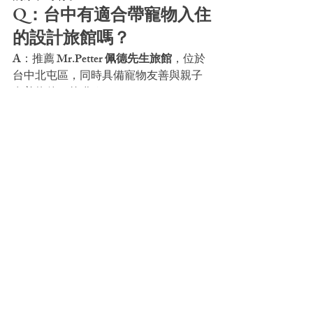
Q：台中有適合帶寵物入住
的設計旅館嗎？
A：推薦 
Mr.Petter 佩德先生旅館
，位於
台中北屯區，同時具備寵物友善與親子
友善條件，曾獲 Agoda GOLD CIRCLE 
金環獎肯定。房間設計有質感、空間寬
敞，備品貼心，對毛孩家庭特別友善。
從旅館出發到大坑風景區、崇德商圈、
洲際棒球場都在 10-15 分鐘車程內，適合
安排一趟北屯兩天一夜的輕旅行。
📷 圖片來源：
Photo by Agnieszka 
Taggart
 on Pexels
📌 資料來源：
2026大坑蝶螢嘉年華
（臺
中觀光旅遊網）
活動快訊