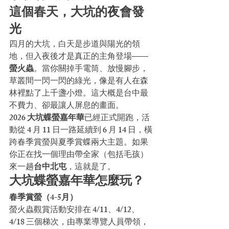
這個春天，大坑的夜會發
光
四月的大坑，白天是步道與陽光的領
地，但入夜後才是真正的主角登場——
螢火蟲
。當你關掉手電筒、放慢腳步，
草叢間一閃一閃的綠光，像是有人在森
林裡點了上千盞小燈。這大概是台中最
不費力、卻最讓人屏息的畫面。
2026 大坑蝶螢嘉年華
已經正式開跑，活
動從 4 月 11 日一路延續到 6 月 14 日，橫
跨春季賞螢與夏季賞蝶兩大主題。如果
你正在找一個理由帶全家（包括毛孩）
來一趟
台中北屯
，這就是了。
大坑蝶螢嘉年華怎麼玩？
春季賞螢（4-5月）
螢火蟲觀賞活動安排在 4/11、4/12、
4/18 三個梯次，由專業導覽人員帶領，