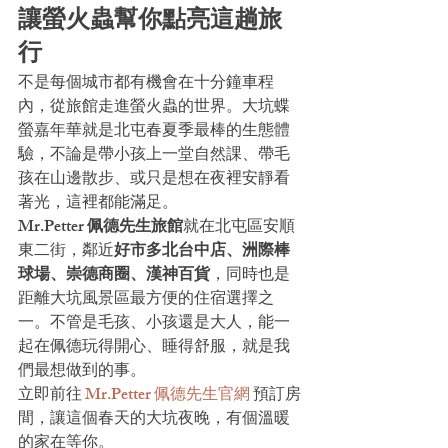
讓螢火蟲幫你點亮這趟旅
行
不是每個城市都有機會在十分鐘車程
內，從旅館走進螢火蟲的世界。大坑蝶
螢嘉年華就是北屯春夏季最棒的生態體
驗，不論是帶小孩上一堂自然課、帶毛
孩在山邊散步、或只是想在夜裡安靜看
著光，這裡都能滿足。
Mr.Petter 佩德先生旅館
就在北屯區安順
東二街，鄰近
好市多北台中店、洲際棒
球場、崇德商圈、漢神百貨
，同時也是
距離大坑風景區最方便的住宿選擇之
一。不管是毛孩、小孩還是大人，能一
起在佩德玩得開心、睡得舒服，就是我
們最想做到的事。
立即前往 
Mr.Petter 佩德先生官網
 預訂房
間，讓這個春天的大坑夜晚，有個溫暖
的家在等你。