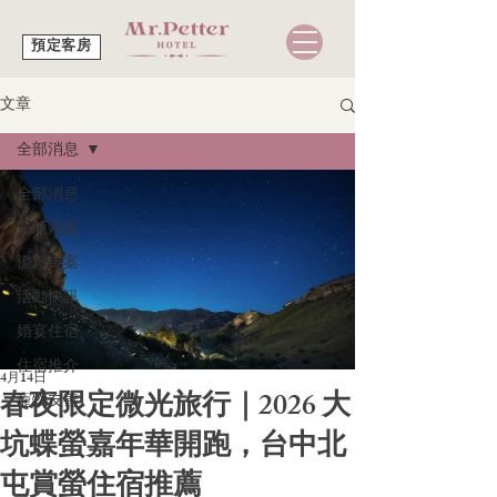
預定客房
文章
全部消息
全部消息
最新消息
優惠專案
活動快訊
婚宴住宿
住宿推介
4月14日
春夜限定微光旅行｜2026 大
寵物友善
坑蝶螢嘉年華開跑，台中北
屯賞螢住宿推薦