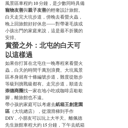
風景區車程約 10 分鐘，是少數同時具備
寵物友善
與
親子友善
的輕奢設計旅館。
白天走完大坑步道，傍晚去看螢火蟲，
晚上回旅館好好休息——對帶著毛孩或
小孩出門的家庭來說，這是最不折騰的
安排。
賞螢之外：北屯的白天可
以這樣過
如果你打算在北屯住一晚專程來看螢火
蟲，白天的時間千萬別浪費。大坑風景
區本身就有十條編號步道，難度從散步
等級到挑戰級都有。走完步道，順道去
崇德商圈
找一家在地小吃或咖啡店歇歇
腳，離旅館也不遠。
帶小孩的家庭可以考慮去
紙箱王創意園
區
（大坑總店），從溜滑梯到手作 
DIY，小朋友可以玩上大半天。離佩德
先生旅館車程大約 15 分鐘，下午去紙箱