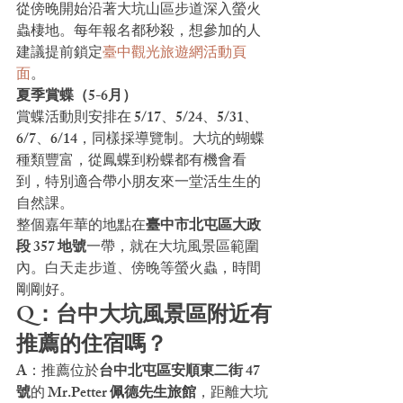
從傍晚開始沿著大坑山區步道深入螢火
蟲棲地。每年報名都秒殺，想參加的人
建議提前鎖定
臺中觀光旅遊網活動頁
面
。
夏季賞蝶（5-6月）
賞蝶活動則安排在 5/17、5/24、5/31、
6/7、6/14，同樣採導覽制。大坑的蝴蝶
種類豐富，從鳳蝶到粉蝶都有機會看
到，特別適合帶小朋友來一堂活生生的
自然課。
整個嘉年華的地點在
臺中市北屯區大政
段 357 地號
一帶，就在大坑風景區範圍
內。白天走步道、傍晚等螢火蟲，時間
剛剛好。
Q：台中大坑風景區附近有
推薦的住宿嗎？
A：推薦位於
台中北屯區安順東二街 47 
號
的 
Mr.Petter 佩德先生旅館
，距離大坑